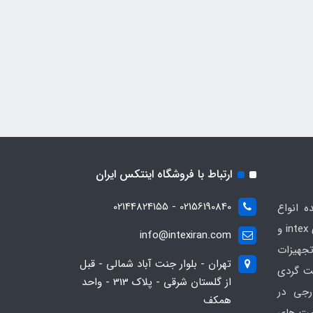
ارتباط با فروشگاه اینتکس ایران
02156190840 - 02144824155
ه انواع
محصولات بادی و تفریحی برندهای intex و
info@intexiran.com
جهیزات
تهران - بلوار جنت آباد شمالی - قبل
ت گردی
از گلستان شرقی - پلاک 313 - واحد
رجی در
همکف