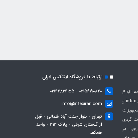
ارتباط با فروشگاه اینتکس ایران
02156190840 - 02144824155
ه انواع
محصولات بادی و تفریحی برندهای intex و
info@intexiran.com
جهیزات
تهران - بلوار جنت آباد شمالی - قبل
ت گردی
از گلستان شرقی - پلاک 313 - واحد
رجی در
همکف